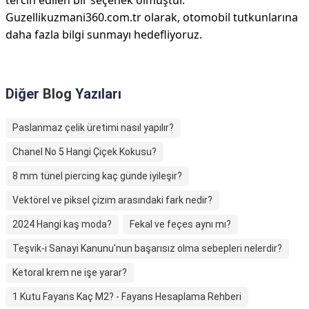
tercih edilen bir seçenek olmuştur.
Guzellikuzmani360.com.tr olarak, otomobil tutkunlarına
daha fazla bilgi sunmayı hedefliyoruz.
Diğer
Blog
Yazıları
Paslanmaz çelik üretimi nasıl yapılır?
Chanel No 5 Hangi Çiçek Kokusu?
8 mm tünel piercing kaç günde iyileşir?
Vektörel ve piksel çizim arasındaki fark nedir?
2024 Hangi kaş moda?
Fekal ve feçes aynı mı?
Teşvik-i Sanayi Kanunu'nun başarısız olma sebepleri nelerdir?
Ketoral krem ne işe yarar?
1 Kutu Fayans Kaç M2? - Fayans Hesaplama Rehberi