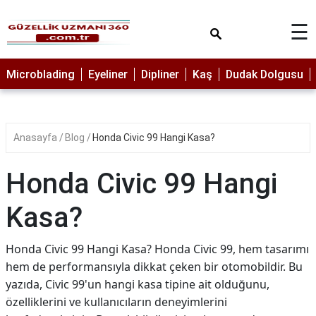
×
☰
MAKYAJ
Microblading
Eyeliner
Dipliner
Kaş
Dudak Dolgusu
MİCROBLADİNG
EYELİNER
Anasayfa
Blog
Honda Civic 99 Hangi Kasa?
LAZER
EPİLASYON
Honda Civic 99 Hangi
PROTEZ
TIRNAK
Kasa?
PEELİNG
Honda Civic 99 Hangi Kasa? Honda Civic 99, hem tasarımı
ERKEK
hem de performansıyla dikkat çeken bir otomobildir. Bu
BAKIMI
yazıda, Civic 99'un hangi kasa tipine ait olduğunu,
CİLT
özelliklerini ve kullanıcıların deneyimlerini
BAKIMI