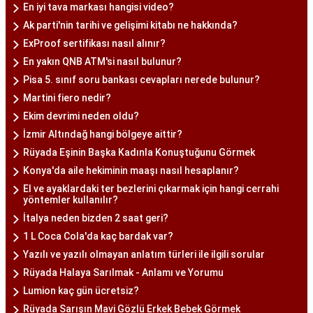
En iyi tava markası hangisi video?
Ak parti'nin tarihi ve gelişimi kitabı ne hakkında?
ExProof sertifikası nasıl alınır?
En yakın QNB ATM'si nasıl bulunur?
Pisa 5. sınıf soru bankası cevapları nerede bulunur?
Martini fiero nedir?
Ekim devrimi neden oldu?
İzmir Altındağ hangi bölgeye aittir?
Rüyada Eşinin Başka Kadınla Konuştuğunu Görmek
Konya'da aile hekiminin maaşı nasıl hesaplanır?
El ve ayaklardaki ter bezlerini çıkarmak için hangi cerrahi
yöntemler kullanılır?
İtalya neden bizden 2 saat geri?
1 L Coca Cola'da kaç bardak var?
Yazılı ve yazılı olmayan anlatım türleri ile ilgili sorular
Rüyada Halaya Sarılmak - Anlamı ve Yorumu
Lumion kaç gün ücretsiz?
Rüyada Sarışın Mavi Gözlü Erkek Bebek Görmek