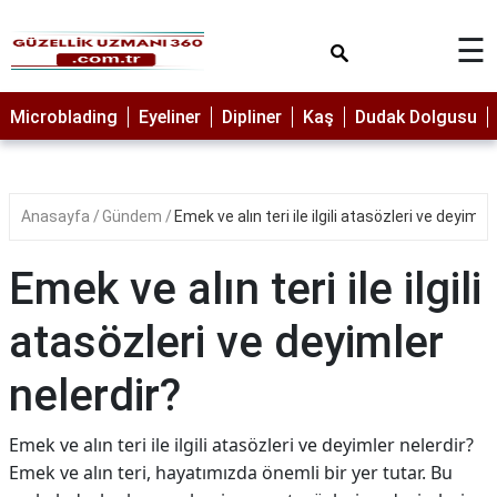
×
☰
MAKYAJ
Microblading
Eyeliner
Dipliner
Kaş
Dudak Dolgusu
MİCROBLADİNG
EYELİNER
Anasayfa
Gündem
Emek ve alın teri ile ilgili atasözleri ve deyimle
LAZER
EPİLASYON
Emek ve alın teri ile ilgili
PROTEZ
TIRNAK
atasözleri ve deyimler
PEELİNG
nelerdir?
ERKEK
BAKIMI
Emek ve alın teri ile ilgili atasözleri ve deyimler nelerdir?
CİLT
Emek ve alın teri, hayatımızda önemli bir yer tutar. Bu
BAKIMI