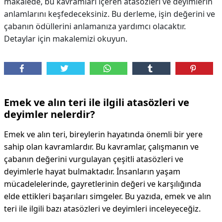
makalede, bu kavramları içeren atasözleri ve deyimlerin
anlamlarını keşfedeceksiniz. Bu derleme, işin değerini ve
DİPLİNER
çabanın ödüllerini anlamanıza yardımcı olacaktır.
Detaylar için makalemizi okuyun.
Emek ve alın teri ile ilgili atasözleri ve
deyimler nelerdir?
Emek ve alın teri, bireylerin hayatında önemli bir yere
sahip olan kavramlardır. Bu kavramlar, çalışmanın ve
çabanın değerini vurgulayan çeşitli atasözleri ve
deyimlerle hayat bulmaktadır. İnsanların yaşam
mücadelelerinde, gayretlerinin değeri ve karşılığında
elde ettikleri başarıları simgeler. Bu yazıda, emek ve alın
teri ile ilgili bazı atasözleri ve deyimleri inceleyeceğiz.