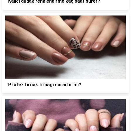
Kalıcı dudak renklendirme kaç saat sürer?
Protez tırnak tırnağı sarartır mı?