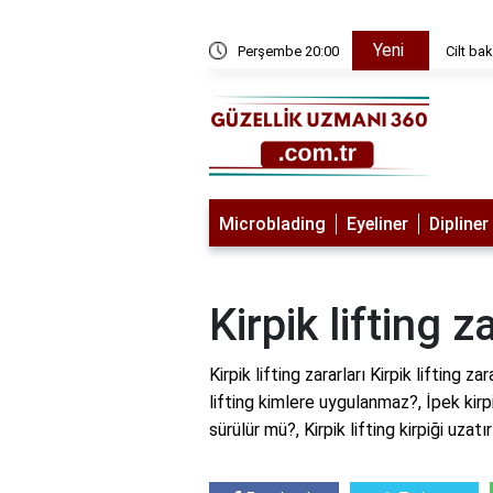
Yeni
ı
Perşembe 20:00
Lazerle
Microblading
Eyeliner
Dipliner
Kirpik lifting z
Kirpik lifting zararları Kirpik lifting zar
lifting kimlere uygulanmaz?, İpek kirpi
sürülür mü?, Kirpik lifting kirpiği uzatı