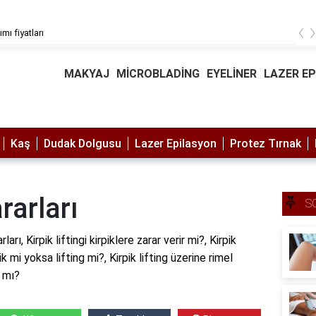
‹
 dövme sildirme fiyatları
MAKYAJ
MİCROBLADİNG
EYELİNER
LAZER E
Kaş
Dudak Dolgusu
Lazer Epilasyon
Protez Tırnak
ararları
S
arları, Kirpik liftingi kirpiklere zarar verir mi?, Kirpik
k mi yoksa lifting mi?, Kirpik lifting üzerine rimel
r mı?