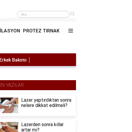
›
Saç simülasyonu
PİLASYON
PROTEZ TIRNAK
Erkek Bakımı
ON YAZILAR
Lazer yaptırdıktan sonra
nelere dikkat edilmeli?
Lazerden sonra kıllar
artar mı?