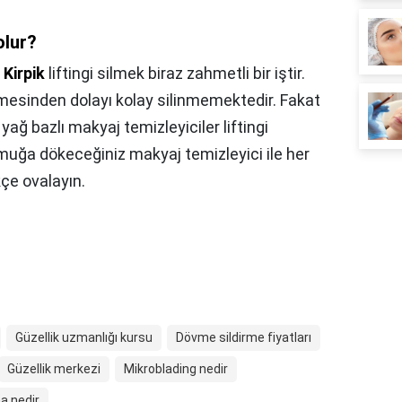
olur?
,
Kirpik
liftingi silmek biraz zahmetli bir iştir.
mesinden dolayı kolay silinmemektedir. Fakat
ağ bazlı makyaj temizleyiciler liftingi
muğa dökeceğiniz makyaj temizleyici ile her
kçe ovalayın.
Güzellik uzmanlığı kursu
Dövme sildirme fiyatları
Güzellik merkezi
Mikroblading nedir
a nedir