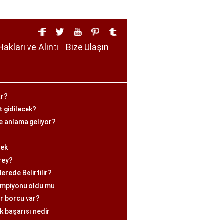
Hakları ve Alıntı
Bize Ulaşın
ar?
 gidilecek?
e anlama geliyor?
mek
prey?
erede Belirtilir?
ampiyonu oldu mu
r borcu var?
k başarısı nedir