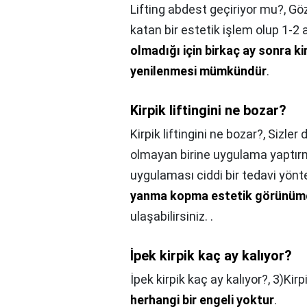
Lifting abdest geçiriyor mu?,
Göz
katan bir estetik işlem olup 1-2 
olmadığı için birkaç ay sonra ki
yenilenmesi mümkündür
.
Kirpik liftingini ne bozar?
Kirpik liftingini ne bozar?,
Sizler 
olmayan birine uygulama yaptırm
uygulaması ciddi bir tedavi yön
yanma kopma estetik görünümde 
ulaşabilirsiniz. .
İpek kirpik kaç ay kalıyor?
İpek kirpik kaç ay kalıyor?,
3)Kirp
herhangi bir engeli yoktur
.