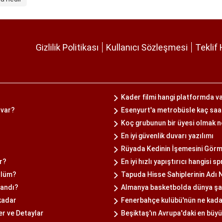
Gizlilik Politikası
Kullanıcı Sözleşmesi
Teklif 
Kader filmi hangi platformda v
 var?
Esenyurt'a metrobüsle kaç saat
Koç grubunun bir üyesi olmak n
En iyi güvenlik duvarı yazılımı
Rüyada Kedinin İşemesini Gör
r?
En iyi hızlı yapıştırıcı hangisi s
ölüm?
Tapuda Hisse Sahiplerinin Adı N
zandı?
Almanya basketbolda dünya ş
 kadar
Fenerbahçe kulübü'nün ne kada
er ve Detaylar
Beşiktaş'ın Avrupa'daki en büyü