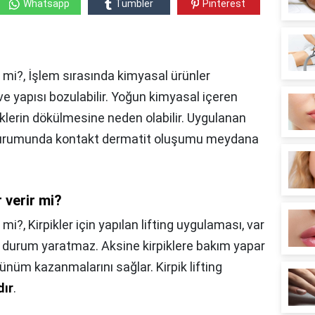
Whatsapp
Tumbler
Pinterest
rir mi?, İşlem sırasında kimyasal ürünler
lir ve yapısı bozulabilir. Yoğun kimyasal içeren
iklerin dökülmesine neden olabilir. Uygulanan
 durumunda kontakt dermatit oluşumu meydana
r verir mi?
r mi?,
Kirpikler için yapılan lifting uygulaması, var
bir durum yaratmaz. Aksine kirpiklere bakım yapar
ünüm kazanmalarını sağlar. Kirpik lifting
dır
.