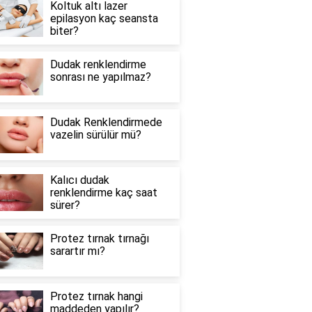
Koltuk altı lazer
epilasyon kaç seansta
biter?
Dudak renklendirme
sonrası ne yapılmaz?
Dudak Renklendirmede
vazelin sürülür mü?
Kalıcı dudak
renklendirme kaç saat
sürer?
Protez tırnak tırnağı
sarartır mı?
Protez tırnak hangi
maddeden yapılır?