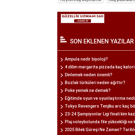
SON EKLENEN YAZILAR
Ampula nedir biyoloji?
4 dilim margarita pizzada kaç kalori
Dinlemek neden önemli?
Bozlak türküleri neden ağıttır?
Poke yemek ne demek?
Eğitimde oyun ve oyunlaştırma nedi
Tokyo Revengers Tenjiku arc kaç b
23-24 Şampiyonlar Ligi finali kim ka
Plaj voleybolunda file yüksekliği ne
2025 Bilek Güreşi Ne Zaman? Tarihl