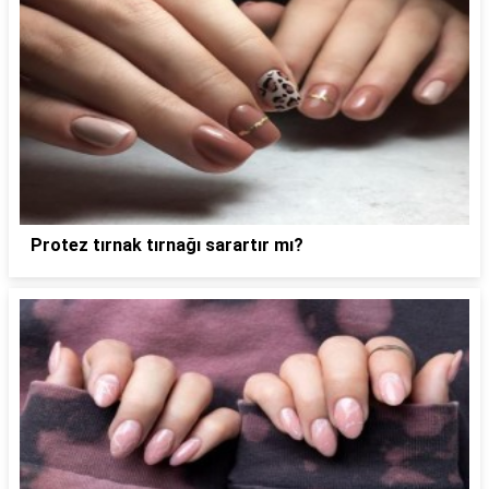
Protez tırnak tırnağı sarartır mı?