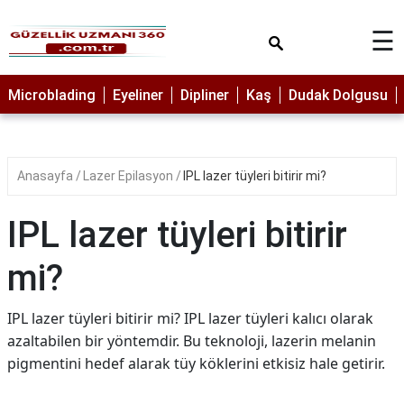
×
☰
MAKYAJ
Microblading
Eyeliner
Dipliner
Kaş
Dudak Dolgusu
MİCROBLADİNG
EYELİNER
Anasayfa
Lazer Epilasyon
IPL lazer tüyleri bitirir mi?
LAZER
EPİLASYON
IPL lazer tüyleri bitirir
PROTEZ
TIRNAK
mi?
PEELİNG
IPL lazer tüyleri bitirir mi? IPL lazer tüyleri kalıcı olarak
ERKEK
azaltabilen bir yöntemdir. Bu teknoloji, lazerin melanin
BAKIMI
pigmentini hedef alarak tüy köklerini etkisiz hale getirir.
CİLT
BAKIMI