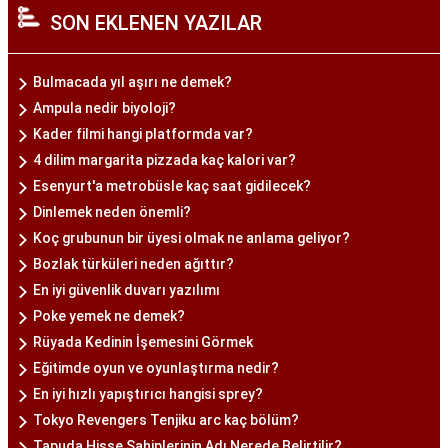
SON EKLENEN YAZILAR
Bulmacada yıl aşırı ne demek?
Ampula nedir biyoloji?
Kader filmi hangi platformda var?
4 dilim margarita pizzada kaç kalori var?
Esenyurt'a metrobüsle kaç saat gidilecek?
Dinlemek neden önemli?
Koç grubunun bir üyesi olmak ne anlama geliyor?
Bozlak türküleri neden ağıttır?
En iyi güvenlik duvarı yazılımı
Poke yemek ne demek?
Rüyada Kedinin İşemesini Görmek
Eğitimde oyun ve oyunlaştırma nedir?
En iyi hızlı yapıştırıcı hangisi sprey?
Tokyo Revengers Tenjiku arc kaç bölüm?
Tapuda Hisse Sahiplerinin Adı Nerede Belirtilir?