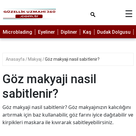
×
☰
MAKYAJ
Microblading
Eyeliner
Dipliner
Kaş
Dudak Dolgusu
MİCROBLADİNG
EYELİNER
Anasayfa
Makyaj
Göz makyaji nasil sabitlenir?
LAZER
EPİLASYON
Göz makyaji nasil
PROTEZ
TIRNAK
sabitlenir?
PEELİNG
Göz makyaji nasil sabitlenir? Göz makyajınızın kalıcılığını
ERKEK
artırmak için baz kullanabilir, göz farını iyice dağıtabilir ve
BAKIMI
kirpikleri maskara ile kıvırarak sabitleyebilirsiniz.
CİLT
BAKIMI