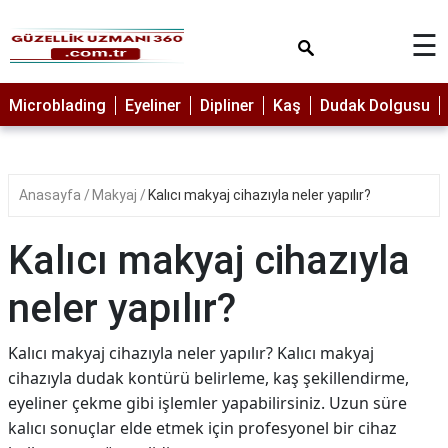
×
☰
MAKYAJ
Microblading
Eyeliner
Dipliner
Kaş
Dudak Dolgusu
MİCROBLADİNG
EYELİNER
Anasayfa
Makyaj
Kalıcı makyaj cihazıyla neler yapılır?
LAZER
EPİLASYON
Kalıcı makyaj cihazıyla
PROTEZ
TIRNAK
neler yapılır?
PEELİNG
Kalıcı makyaj cihazıyla neler yapılır? Kalıcı makyaj
ERKEK
cihazıyla dudak kontürü belirleme, kaş şekillendirme,
BAKIMI
eyeliner çekme gibi işlemler yapabilirsiniz. Uzun süre
CİLT
kalıcı sonuçlar elde etmek için profesyonel bir cihaz
BAKIMI