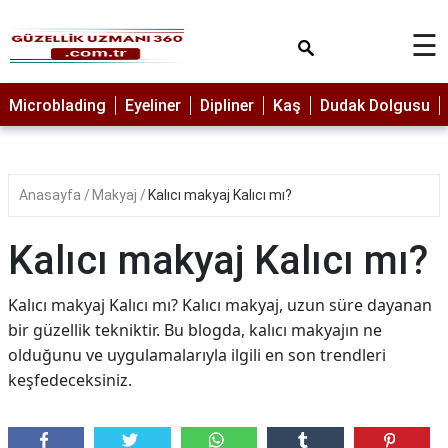
×
☰
MAKYAJ
Microblading
Eyeliner
Dipliner
Kaş
Dudak Dolgusu
MİCROBLADİNG
EYELİNER
Anasayfa
Makyaj
Kalıcı makyaj Kalıcı mı?
LAZER
EPİLASYON
Kalıcı makyaj Kalıcı mı?
PROTEZ
TIRNAK
Kalıcı makyaj Kalıcı mı? Kalıcı makyaj, uzun süre dayanan
PEELİNG
bir güzellik tekniktir. Bu blogda, kalıcı makyajın ne
olduğunu ve uygulamalarıyla ilgili en son trendleri
ERKEK
keşfedeceksiniz.
BAKIMI
CİLT
BAKIMI