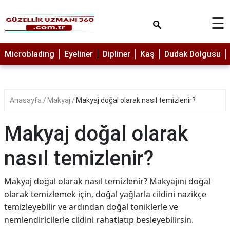
×
☰
MAKYAJ
Microblading
Eyeliner
Dipliner
Kaş
Dudak Dolgusu
MİCROBLADİNG
EYELİNER
Anasayfa
Makyaj
Makyaj doğal olarak nasıl temizlenir?
LAZER
EPİLASYON
Makyaj doğal olarak
PROTEZ
TIRNAK
nasıl temizlenir?
PEELİNG
Makyaj doğal olarak nasıl temizlenir? Makyajını doğal
ERKEK
olarak temizlemek için, doğal yağlarla cildini nazikçe
BAKIMI
temizleyebilir ve ardından doğal toniklerle ve
CİLT
nemlendiricilerle cildini rahatlatıp besleyebilirsin.
BAKIMI