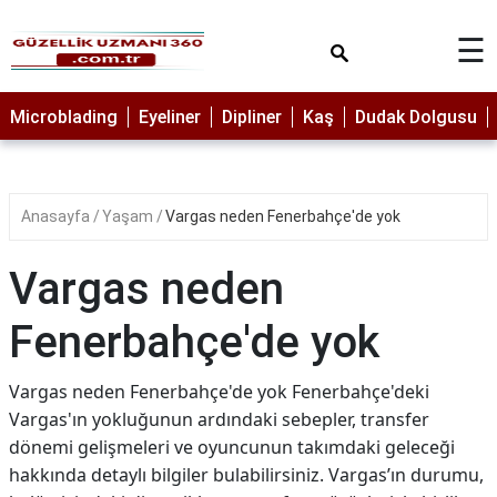
×
☰
MAKYAJ
Microblading
Eyeliner
Dipliner
Kaş
Dudak Dolgusu
MİCROBLADİNG
EYELİNER
Anasayfa
Yaşam
Vargas neden Fenerbahçe'de yok
LAZER
EPİLASYON
Vargas neden
PROTEZ
TIRNAK
Fenerbahçe'de yok
PEELİNG
Vargas neden Fenerbahçe'de yok Fenerbahçe'deki
ERKEK
Vargas'ın yokluğunun ardındaki sebepler, transfer
BAKIMI
dönemi gelişmeleri ve oyuncunun takımdaki geleceği
CİLT
hakkında detaylı bilgiler bulabilirsiniz. Vargas’ın durumu,
BAKIMI