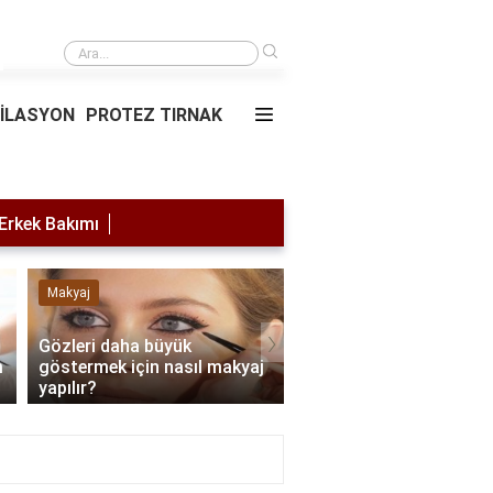
›
Saç simülasyonu
PİLASYON
PROTEZ TIRNAK
Erkek Bakımı
Makyaj
Lazer Epilasyon
›
Gözleri daha büyük
m
göstermek için nasıl makyaj
Lazer yaptırdıktan son
yapılır?
nelere dikkat edilmeli?