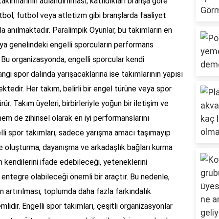
akımlarının adlandırılması, katıldıkları branşa göre
etbol, futbol veya atletizm gibi branşlarda faaliyet
la anılmaktadır. Paralimpik Oyunlar, bu takımların en
nya genelindeki engelli sporcuların performans
. Bu organizasyonda, engelli sporcular kendi
gi spor dalında yarışacaklarına ise takımlarının yapısı
tedir. Her takım, belirli bir engel türüne veya spor
ür. Takım üyeleri, birbirleriyle yoğun bir iletişim ve
em de zihinsel olarak en iyi performanslarını
ngelli spor takımları, sadece yarışma amacı taşımayıp
e oluşturma, dayanışma ve arkadaşlık bağları kurma
in kendilerini ifade edebileceği, yeteneklerini
 entegre olabileceği önemli bir araçtır. Bu nedenle,
n artırılması, toplumda daha fazla farkındalık
idir. Engelli spor takımları, çeşitli organizasyonlar