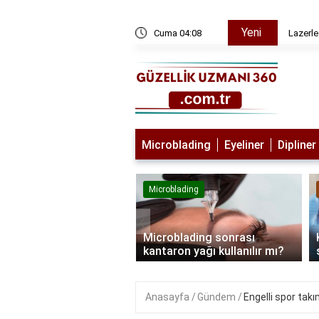
Yeni
ı
Cuma 04:08
Lazerle
Microblading
Eyeliner
Dipliner
lading
Microblading
‹
blading kimlere
Microblading sonrası
lanmaz?
kantaron yağı kullanılır mı?
Anasayfa
Gündem
Engelli spor takı