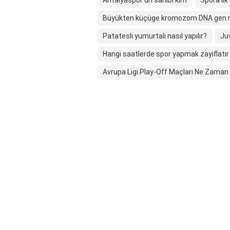
Antalyaspor'un sahibi kim
Spora ilk
Büyükten küçüge kromozom DNA gen nükl
Patatesli yumurtalı nasıl yapılır?
Ju
Hangi saatlerde spor yapmak zayiflatır
Avrupa Ligi Play-Off Maçları Ne Zama