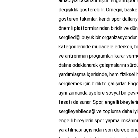
amacıyla tasarlanmıştır. Engelli spor t
değişiklik gösterebilir. Örneğin, bask
gösteren takımlar, kendi spor dallarıy
önemli platformlarından biridir ve dü
sergilediği büyük bir organizasyondur
kategorilerinde mücadele ederken, han
ve antrenman programları karar vermek
dalına odaklanarak çalışmalarını sürdür
yardımlaşma içerisinde, hem fiziksel h
sergilemek için birlikte çalışırlar. E
aynı zamanda üyelere sosyal bir çevr
fırsatı da sunar. Spor, engelli bireyler
sergileyebileceği ve topluma daha iyi
engelli bireylerin spor yapma imkânını
yaratılması açısından son derece öneml