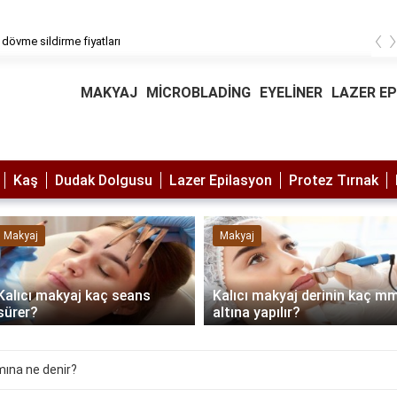
‹
 dövme sildirme fiyatları
MAKYAJ
MİCROBLADİNG
EYELİNER
LAZER E
Kaş
Dudak Dolgusu
Lazer Epilasyon
Protez Tırnak
Makyaj
Makyaj
Kalıcı makyaj kaç seans
Kalıcı makyaj derinin kaç m
sürer?
altına yapılır?
mına ne denir?