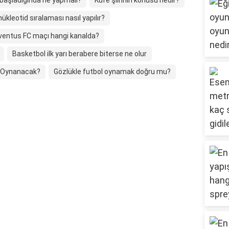
 başladığında ne yapmalı?
Kufe şiirinin konusu nedir?
eotid sıralaması nasıl yapılır?
ventus FC maçı hangi kanalda?
Basketbol ilk yarı berabere biterse ne olur
n Oynanacak?
Gözlükle futbol oynamak doğru mu?