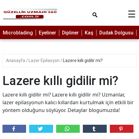
×
☰
MAKYAJ
Microblading
Eyeliner
Dipliner
Kaş
Dudak Dolgusu
MİCROBLADİNG
EYELİNER
Anasayfa
Lazer Epilasyon
Lazere kıllı gidilir mi?
LAZER
EPİLASYON
Lazere kıllı gidilir mi?
PROTEZ
TIRNAK
Lazere kıllı gidilir mi? Lazere kıllı gidilir mi? Uzmanlar,
PEELİNG
lazer epilasyonun kalıcı kıllardan kurtulmak için etkili bir
yöntem olduğunu söylüyor. Detaylar blogumuzda!
ERKEK
BAKIMI
CİLT
BAKIMI