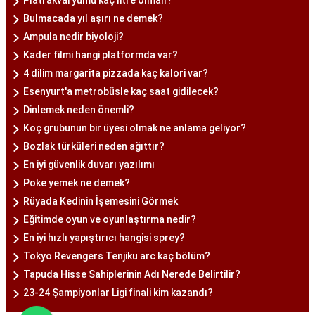
Plati akvaryumu kaç litre olmalı?
Bulmacada yıl aşırı ne demek?
Ampula nedir biyoloji?
Kader filmi hangi platformda var?
4 dilim margarita pizzada kaç kalori var?
Esenyurt'a metrobüsle kaç saat gidilecek?
Dinlemek neden önemli?
Koç grubunun bir üyesi olmak ne anlama geliyor?
Bozlak türküleri neden ağıttır?
En iyi güvenlik duvarı yazılımı
Poke yemek ne demek?
Rüyada Kedinin İşemesini Görmek
Eğitimde oyun ve oyunlaştırma nedir?
En iyi hızlı yapıştırıcı hangisi sprey?
Tokyo Revengers Tenjiku arc kaç bölüm?
Tapuda Hisse Sahiplerinin Adı Nerede Belirtilir?
23-24 Şampiyonlar Ligi finali kim kazandı?