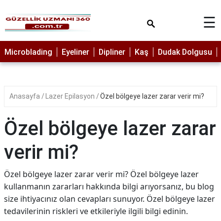
×
☰
MAKYAJ
Microblading
Eyeliner
Dipliner
Kaş
Dudak Dolgusu
MİCROBLADİNG
EYELİNER
Anasayfa
Lazer Epilasyon
Özel bölgeye lazer zarar verir mi?
LAZER
EPİLASYON
Özel bölgeye lazer zarar
PROTEZ
TIRNAK
verir mi?
PEELİNG
Özel bölgeye lazer zarar verir mi? Özel bölgeye lazer
ERKEK
kullanmanın zararları hakkında bilgi arıyorsanız, bu blog
BAKIMI
size ihtiyacınız olan cevapları sunuyor. Özel bölgeye lazer
CİLT
tedavilerinin riskleri ve etkileriyle ilgili bilgi edinin.
BAKIMI