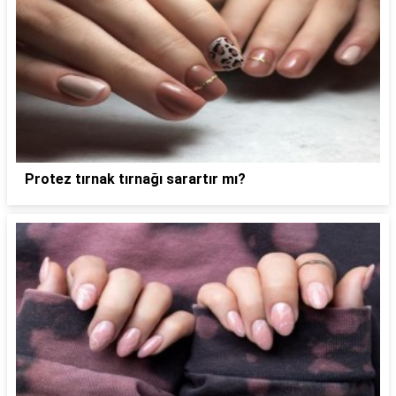
Protez tırnak tırnağı sarartır mı?