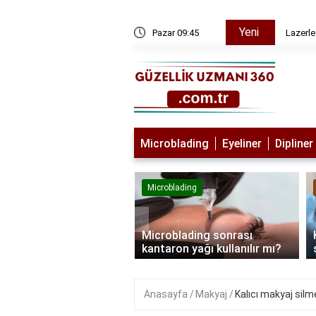
Yeni
ı
Pazar 09:45
Lazerle
Microblading
Eyeliner
Dipliner
lading
Microblading
‹
blading kimlere
Microblading sonrası
lanmaz?
kantaron yağı kullanılır mı?
Anasayfa
Makyaj
Kalıcı makyaj silme