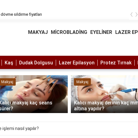
‹
 dövme sildirme fiyatları
MAKYAJ
MİCROBLADİNG
EYELİNER
LAZER E
Kaş
Dudak Dolgusu
Lazer Epilasyon
Protez Tırnak
Makyaj
Makyaj
Kalıcı makyaj kaç seans
Kalıcı makyaj derinin kaç m
sürer?
altına yapılır?
 işlemi nasıl yapılır?