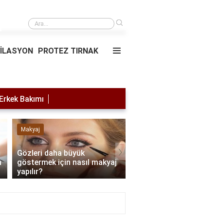
›
Saç simülasyonu
PİLASYON
PROTEZ TIRNAK
Erkek Bakımı
Makyaj
Lazer Epilasyon
›
Gözleri daha büyük
m
göstermek için nasıl makyaj
Lazer yaptırdıktan son
yapılır?
nelere dikkat edilmeli?