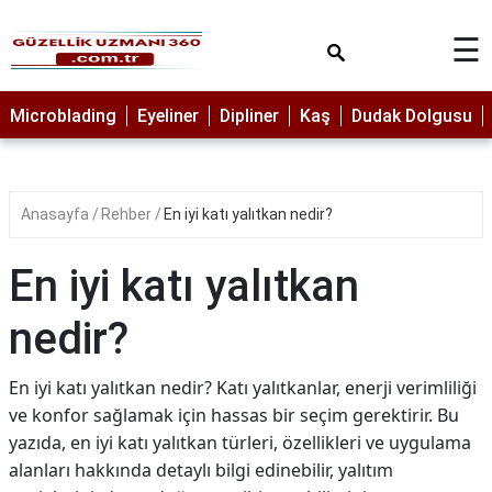
×
☰
MAKYAJ
Microblading
Eyeliner
Dipliner
Kaş
Dudak Dolgusu
MİCROBLADİNG
EYELİNER
Anasayfa
Rehber
En iyi katı yalıtkan nedir?
LAZER
EPİLASYON
En iyi katı yalıtkan
PROTEZ
TIRNAK
nedir?
PEELİNG
En iyi katı yalıtkan nedir? Katı yalıtkanlar, enerji verimliliği
ERKEK
ve konfor sağlamak için hassas bir seçim gerektirir. Bu
BAKIMI
yazıda, en iyi katı yalıtkan türleri, özellikleri ve uygulama
CİLT
alanları hakkında detaylı bilgi edinebilir, yalıtım
BAKIMI