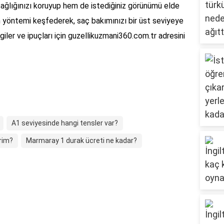
ğlığınızı koruyup hem de istediğiniz görünümü elde
n yöntemi keşfederek, saç bakımınızı bir üst seviyeye
lgiler ve ipuçları için guzellikuzmani360.com.tr adresini
A1 seviyesinde hangi tensler var?
irim?
Marmaray 1 durak ücreti ne kadar?