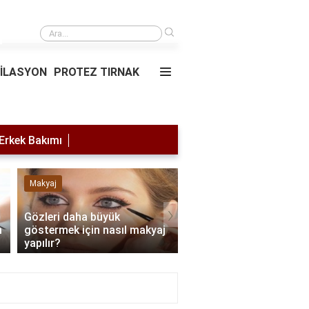
›
Saç simülasyonu
PİLASYON
PROTEZ TIRNAK
Erkek Bakımı
Makyaj
Lazer Epilasyon
›
Gözleri daha büyük
m
göstermek için nasıl makyaj
Lazer yaptırdıktan son
yapılır?
nelere dikkat edilmeli?