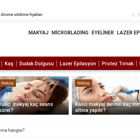
‹
 dövme sildirme fiyatları
MAKYAJ
MİCROBLADİNG
EYELİNER
LAZER E
Kaş
Dudak Dolgusu
Lazer Epilasyon
Protez Tırnak
Makyaj
Makyaj
Kalıcı makyaj kaç seans
Kalıcı makyaj derinin kaç m
sürer?
altına yapılır?
açma hangisi?