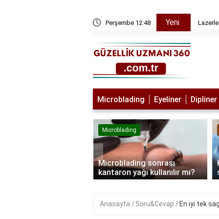
Yeni
ı
Perşembe 12:48
Lazerle
Microblading
Eyeliner
Dipliner
lading
Microblading
‹
blading kimlere
Microblading sonrası
lanmaz?
kantaron yağı kullanılır mı?
Anasayfa
Soru&Cevap
En iyi tek s