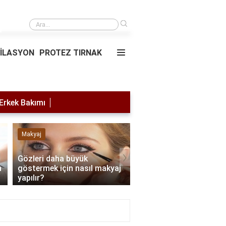
›
Saç simülasyonu
PİLASYON
PROTEZ TIRNAK
Erkek Bakımı
Makyaj
Lazer Epilasyon
›
Gözleri daha büyük
m
göstermek için nasıl makyaj
Lazer yaptırdıktan son
yapılır?
nelere dikkat edilmeli?