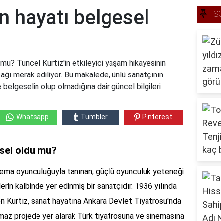
i̇n hayatı belgesel
S
 mu? Tuncel Kurti̇z'in etkileyici yaşam hikayesinin
ağı merak ediliyor. Bu makalede, ünlü sanatçının
e belgeselin olup olmadığına dair güncel bilgileri
Whatsapp
Tumbler
Pinterest
gesel oldu mu?
 sinema oyunculuğuyla tanınan, güçlü oyunculuk yeteneği
lerin kalbinde yer edinmiş bir sanatçıdır. 1936 yılında
len Kurti̇z, sanat hayatına Ankara Devlet Tiyatrosu'nda
lmaz projede yer alarak Türk tiyatrosuna ve sinemasına