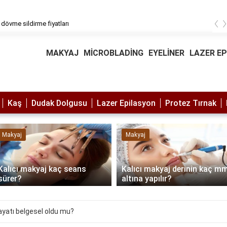
‹
 dövme sildirme fiyatları
MAKYAJ
MİCROBLADİNG
EYELİNER
LAZER E
Kaş
Dudak Dolgusu
Lazer Epilasyon
Protez Tırnak
Makyaj
Makyaj
Kalıcı makyaj kaç seans
Kalıcı makyaj derinin kaç m
sürer?
altına yapılır?
 hayatı belgesel oldu mu?