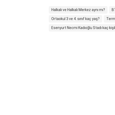
Halkalı ve Halkalı Merkez aynı mı?
B
Ortaokul 3 ve 4. sınıf kaç yaş?
Termi
Esenyurt Necmi Kadıoğlu Stadı kaç kişil