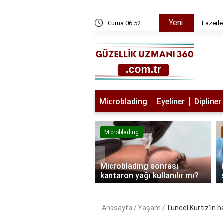
Yeni
ı
Cuma 06:52
Lazerle
Microblading
Eyeliner
Dipliner
lading
Microblading
‹
blading kimlere
Microblading sonrası
lanmaz?
kantaron yağı kullanılır mı?
Anasayfa
Yaşam
Tuncel Kurti̇z'i̇n