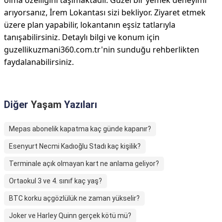
olma özelliğini taşımaktadır. Güzel bir yemek deneyimi
arıyorsanız, İrem Lokantası sizi bekliyor. Ziyaret etmek
üzere plan yapabilir, lokantanın eşsiz tatlarıyla
tanışabilirsiniz. Detaylı bilgi ve konum için
guzellikuzmani360.com.tr'nin sunduğu rehberlikten
faydalanabilirsiniz.
Diğer
Yaşam
Yazıları
Mepas abonelik kapatma kaç günde kapanır?
Esenyurt Necmi Kadıoğlu Stadı kaç kişilik?
Terminale açık olmayan kart ne anlama geliyor?
Ortaokul 3 ve 4. sınıf kaç yaş?
BTC korku açgözlülük ne zaman yükselir?
Joker ve Harley Quinn gerçek kötü mü?