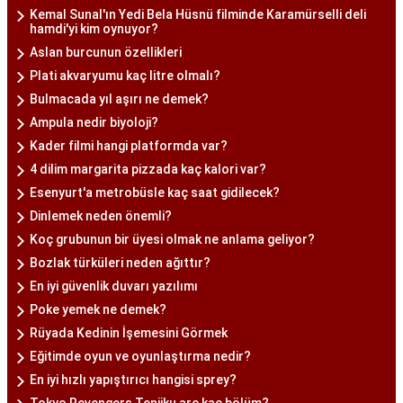
Kemal Sunal'ın Yedi Bela Hüsnü filminde Karamürselli deli
hamdi'yi kim oynuyor?
Aslan burcunun özellikleri
Plati akvaryumu kaç litre olmalı?
Bulmacada yıl aşırı ne demek?
Ampula nedir biyoloji?
Kader filmi hangi platformda var?
4 dilim margarita pizzada kaç kalori var?
Esenyurt'a metrobüsle kaç saat gidilecek?
Dinlemek neden önemli?
Koç grubunun bir üyesi olmak ne anlama geliyor?
Bozlak türküleri neden ağıttır?
En iyi güvenlik duvarı yazılımı
Poke yemek ne demek?
Rüyada Kedinin İşemesini Görmek
Eğitimde oyun ve oyunlaştırma nedir?
En iyi hızlı yapıştırıcı hangisi sprey?