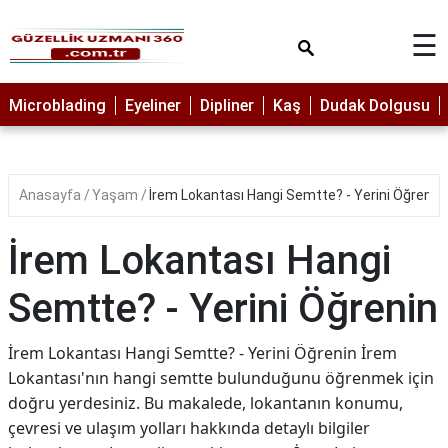
×
☰
MAKYAJ
Microblading
Eyeliner
Dipliner
Kaş
Dudak Dolgusu
MİCROBLADİNG
EYELİNER
Anasayfa
Yaşam
İrem Lokantası Hangi Semtte? - Yerini Öğrenin
LAZER
EPİLASYON
İrem Lokantası Hangi
PROTEZ
TIRNAK
Semtte? - Yerini Öğrenin
PEELİNG
İrem Lokantası Hangi Semtte? - Yerini Öğrenin İrem
ERKEK
Lokantası'nın hangi semtte bulunduğunu öğrenmek için
BAKIMI
doğru yerdesiniz. Bu makalede, lokantanın konumu,
CİLT
çevresi ve ulaşım yolları hakkında detaylı bilgiler
BAKIMI