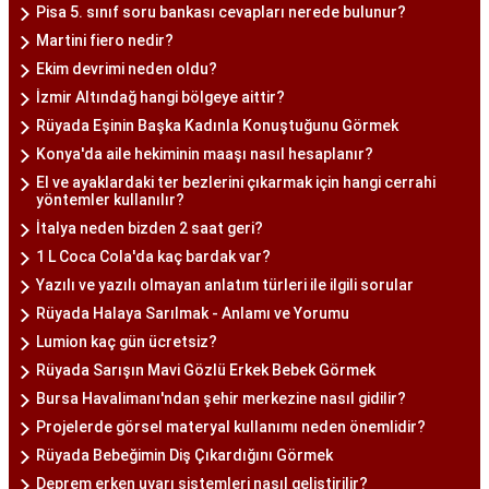
Pisa 5. sınıf soru bankası cevapları nerede bulunur?
Martini fiero nedir?
Ekim devrimi neden oldu?
İzmir Altındağ hangi bölgeye aittir?
Rüyada Eşinin Başka Kadınla Konuştuğunu Görmek
Konya'da aile hekiminin maaşı nasıl hesaplanır?
El ve ayaklardaki ter bezlerini çıkarmak için hangi cerrahi
yöntemler kullanılır?
İtalya neden bizden 2 saat geri?
1 L Coca Cola'da kaç bardak var?
Yazılı ve yazılı olmayan anlatım türleri ile ilgili sorular
Rüyada Halaya Sarılmak - Anlamı ve Yorumu
Lumion kaç gün ücretsiz?
Rüyada Sarışın Mavi Gözlü Erkek Bebek Görmek
Bursa Havalimanı'ndan şehir merkezine nasıl gidilir?
Projelerde görsel materyal kullanımı neden önemlidir?
Rüyada Bebeğimin Diş Çıkardığını Görmek
Deprem erken uyarı sistemleri nasıl geliştirilir?