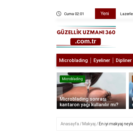
Yeni
ı
Cuma 02:01
Lazerle
Microblading
Eyeliner
Dipliner
lading
Microblading
‹
blading kimlere
Microblading sonrası
lanmaz?
kantaron yağı kullanılır mı?
Anasayfa
Makyaj
En iyi makyaj neyl