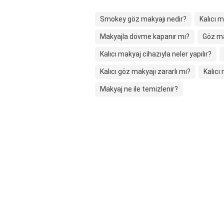
Smokey göz makyajı nedir?
Kalıcı 
Makyajla dövme kapanır mı?
Göz ma
Kalıcı makyaj cihazıyla neler yapılır?
Kalıcı göz makyajı zararlı mı?
Kalıcı
Makyaj ne ile temizlenir?