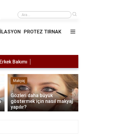
›
Saç simülasyonu
PİLASYON
PROTEZ TIRNAK
Erkek Bakımı
Makyaj
Lazer Epilasyon
›
Gözleri daha büyük
m
göstermek için nasıl makyaj
Lazer yaptırdıktan son
yapılır?
nelere dikkat edilmeli?